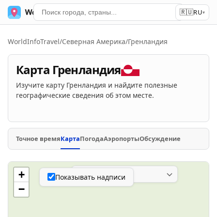
🇷🇺
Мировое время
Сервисы
RU
▾
WorldInfoTravel
/
Северная Америка
/
Гренландия
Карта Гренландия
Изучите карту Гренландия и найдите полезные
географические сведения об этом месте.
Точное время
Карта
Погода
Аэропорты
Обсуждение
Слой карты
+
Показывать надписи
−