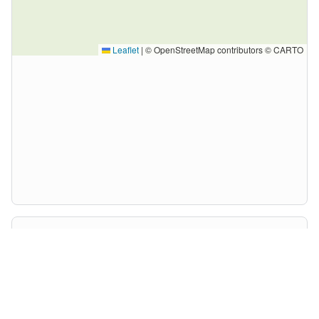
Leaflet
|
© OpenStreetMap contributors © CARTO
Координаты
72.0000, -40.0000
Связаться с нами
О Worldinfotravel
Доступность сайта